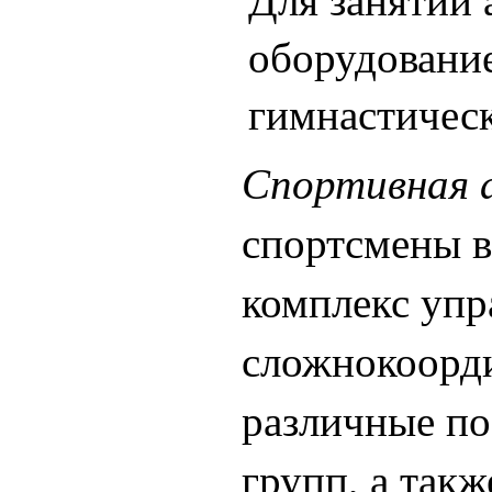
оборудование
гимнастическ
Спортивная 
спортсмены 
комплекс уп
сложнокоорд
различные по
групп, а так