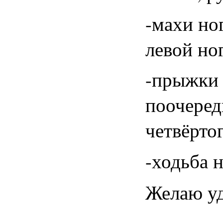
-махи но
левой но
-прыжки 
поочеред
четвёрто
-ходьба 
Желаю уд