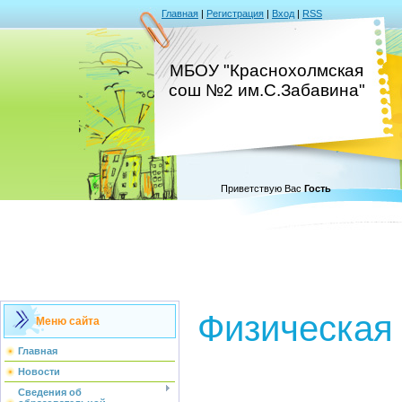
Главная
|
Регистрация
|
Вход
|
RSS
МБОУ "Краснохолмская
сош №2 им.С.Забавина"
Приветствую Вас
Гость
Физическая
Меню сайта
Главная
Новости
Сведения об