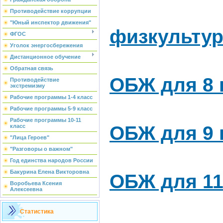
Противодействие коррупции
"Юный инспектор движения"
физкультура
ФГОС
Уголок энергосбережения
Дистанционное обучение
Обратная связь
ОБЖ для 8 
Противодействие
экстремизму
Рабочие программы 1-4 класс
Рабочие программы 5-9 класс
Рабочие программы 10-11
ОБЖ для 9 
класс
"Лица Героев"
"Разговоры о важном"
Год единства народов России
Бакурина Елена Викторовна
ОБЖ для 11
Воробьева Ксения
Алексеевна
Статистика