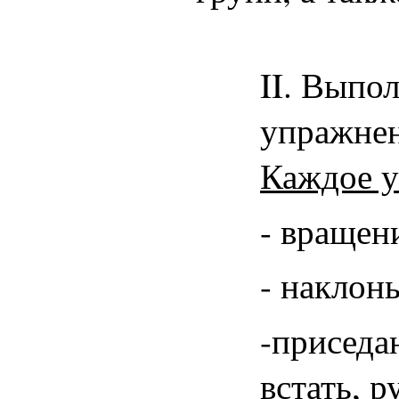
II
. Выпол
у
Каждое у
- вращени
- наклоны
-приседан
встать, р