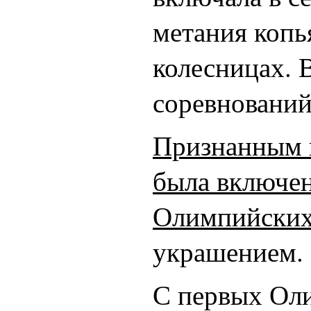
метания копья
колесницах. В
соревновани
Признанным в
была включе
Олимпийских
украшением.
С первых Оли