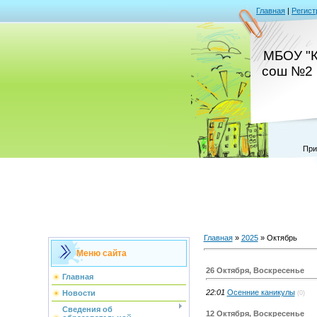
Главная
|
Регист
МБОУ "К
сош №2 
При
Главная
»
2025
»
Октябрь
Меню сайта
26 Октября, Воскресенье
Главная
22:01
Осенние каникулы
Новости
(0)
Сведения об
12 Октября, Воскресенье