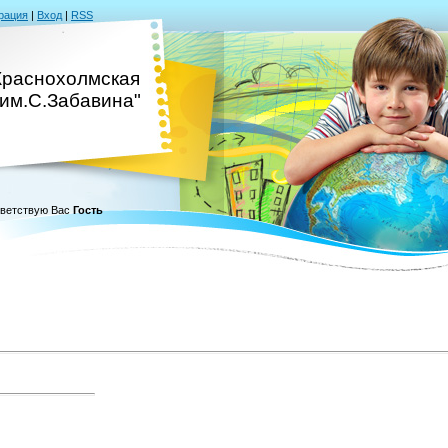
рация
|
Вход
|
RSS
раснохолмская
им.С.Забавина"
ветствую Вас
Гость