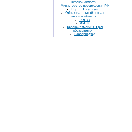
Тверской области
Министерство просвещения РФ
Портал Госуслуги
Образовательный портал
Тверской области
ТОИУУ
ФИПИ
Краснохолмский Отдел
образования
Рособрнадзор