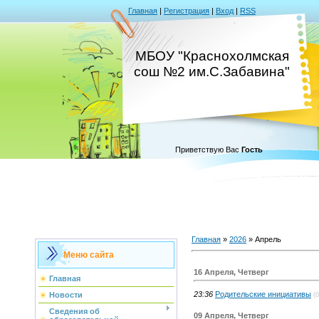
Главная
|
Регистрация
|
Вход
|
RSS
МБОУ "Краснохолмская
сош №2 им.С.Забавина"
Приветствую Вас
Гость
Главная
»
2026
»
Апрель
Меню сайта
16 Апреля, Четверг
Главная
23:36
Родительские инициативы
Новости
(0
Сведения об
09 Апреля, Четверг