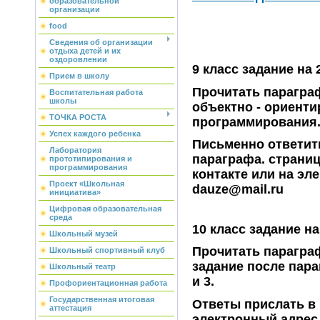
образовательной
организации
food
Сведения об организации
отдыха детей и их
оздоровлении
9 класс задание на 
Прием в школу
Прочитать парагра
Воспитательная работа
школы
объектно - ориент
ТОЧКА РОСТА
программирования
Успех каждого ребенка
Письменно ответит
Лаборатория
параграфа. страни
прототипирования и
программирования
контакте или на эл
Проект «Школьная
dauze@mail.ru
инициатива»
Цифровая образовательная
среда
10 класс задание н
Школьный музей
Прочитать парагра
Школьный спортивный клуб
задание после пар
Школьный театр
и 3.
Профориентационная работа
Государственная итоговая
Ответы прислать в 
аттестация
электронный адрес 