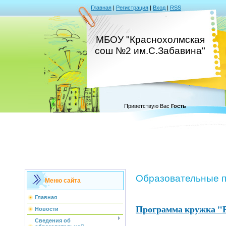
Главная
|
Регистрация
|
Вход
|
RSS
МБОУ "Краснохолмская
сош №2 им.С.Забавина"
Приветствую Вас
Гость
Образовательные 
Меню сайта
Главная
Программа кружка "
Новости
Сведения об