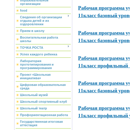
образовательной
организации
Рабочая программа уч
food
11класс базовый уров
Сведения об организации
отдыха детей и их
оздоровлении
Рабочая программа уч
Прием в школу
Воспитательная работа
11класс базовый уров
школы
ТОЧКА РОСТА
Успех каждого ребенка
Рабочая программа уч
Лаборатория
11класс профильный
прототипирования и
программирования
Проект «Школьная
инициатива»
Рабочая программа уч
Цифровая образовательная
11класс базовый уров
среда
Школьный музей
Школьный спортивный клуб
Рабочая программа уч
Школьный театр
11класс профильный 
Профориентационная работа
Государственная итоговая
аттестация